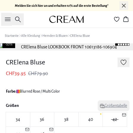
Melden Sie sich hier an und erhalten 10% auf die erste Bestellung*
Suche
War
Startseite
Alle Kleidung
Hemden & Blusen
CRElena Bluse
-50%
CRElena Bluse
CHF39.95
CHF79.90
Farbe:
Blurred Rose / Multi Color
Größen
Größentabelle
34
36
38
40
42