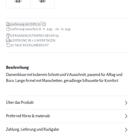
44
46
*
Lieferung ab CHF5.50
Lieferung zwischen di. 11. aug. - mi. 12. aug.
VERSANDKOSTENFREI AB CHF 69
LIEFERUNG IN 1-2 WERKTAGEN
30 TAGE RÜCKGABERECHT
Beschreibung
Damenbluse mit lockerem Schnitt und V-Ausschnitt, passend für Alltag und
Büro. Lange Ärmel mit Manschetten, geradlinige Silhouette für Komfort.
Über das Produkt
Preferred fibres & materials
Zahlung, Lieferung und Rückgabe