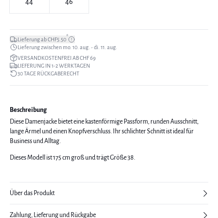
44
46
*
Lieferung ab CHF5.50
Lieferung zwischen mo. 10. aug. - di. 11. aug.
VERSANDKOSTENFREI AB CHF 69
LIEFERUNG IN 1-2 WERKTAGEN
30 TAGE RÜCKGABERECHT
Beschreibung
Diese Damenjacke bietet eine kastenförmige Passform, runden Ausschnitt,
lange Ärmel und einen Knopfverschluss. Ihr schlichter Schnitt ist ideal für
Business und Alltag.
Dieses Modell ist 175 cm groß und trägt Größe 38.
Über das Produkt
Zahlung, Lieferung und Rückgabe