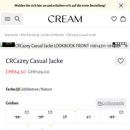
Melden Sie sich hier an und erhalten 10% auf die erste Bestellung*
Suche
War
Startseite
Alle Kleidung
Jacken & Mäntel
CRCazey Casual Jacke
-50%
175 cm • 38
CRCazey Casual Jacke
CHF64.50
CHF129.00
Farbe:
Cobblestone / Nature
Größen
Größentabelle
34
36
38
40
42