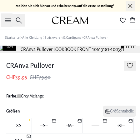
Melden Sie sich hier an und erhalten 10% auf die erste Bestellung*
Suche
War
Startseite
Alle Kleidung
Strickwaren & Cardigans
CRAnva Pullover
-50%
CRAnva Pullover
CHF39.95
CHF79.90
Farbe:
Grey Melange
Größen
Größentabelle
XS
S
M
L
XL