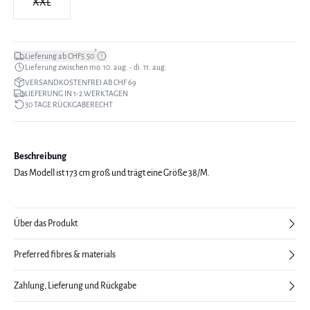
XXL
*
Lieferung ab CHF5.50
Lieferung zwischen mo. 10. aug. - di. 11. aug.
VERSANDKOSTENFREI AB CHF 69
LIEFERUNG IN 1-2 WERKTAGEN
30 TAGE RÜCKGABERECHT
Beschreibung
Das Modell ist 173 cm groß und trägt eine Größe 38/M.
Über das Produkt
Preferred fibres & materials
Zahlung, Lieferung und Rückgabe