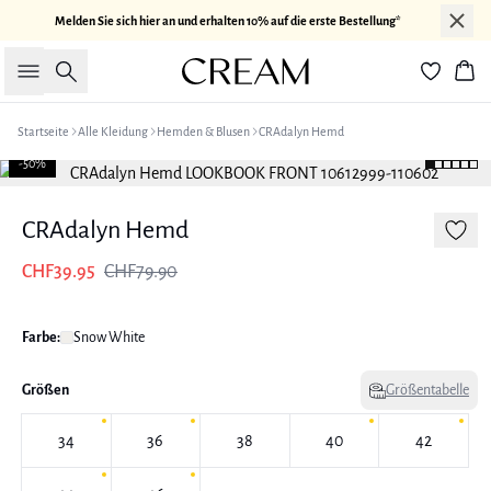
Melden Sie sich hier an und erhalten 10% auf die erste Bestellung*
Suche
War
Startseite
Alle Kleidung
Hemden & Blusen
CRAdalyn Hemd
-50%
CRAdalyn Hemd
CHF39.95
CHF79.90
Farbe:
Snow White
Größen
Größentabelle
34
36
38
40
42