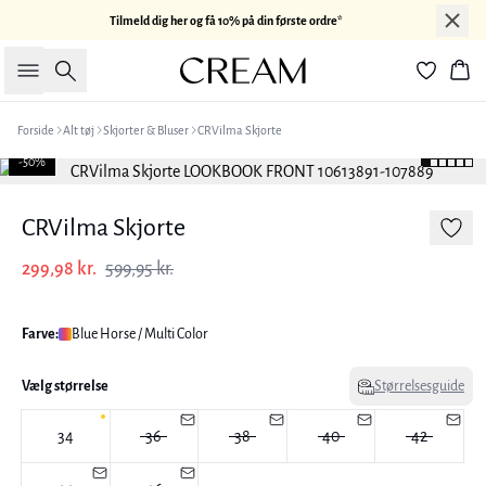
Tilmeld dig her og få 10% på din første ordre*
Søg
Kur
Forside
Alt tøj
Skjorter & Bluser
CRVilma Skjorte
-50%
CRVilma Skjorte
299,98 kr.
599,95 kr.
Farve:
Blue Horse / Multi Color
Vælg størrelse
Størrelsesguide
34
36
38
40
42