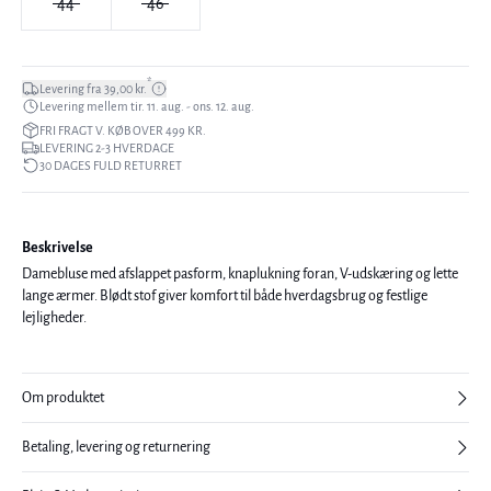
44
46
*
Levering fra 39,00 kr.
Levering mellem tir. 11. aug. - ons. 12. aug.
FRI FRAGT V. KØB OVER 499 KR.
LEVERING 2-3 HVERDAGE
30 DAGES FULD RETURRET
Beskrivelse
Damebluse med afslappet pasform, knaplukning foran, V-udskæring og lette
lange ærmer. Blødt stof giver komfort til både hverdagsbrug og festlige
lejligheder.
Om produktet
Betaling, levering og returnering