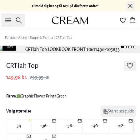
Tilmeld dig her og få 10% på din første ordre*
Søg
Kur
Forside
Alt tøj
Toppe & T-shirts
CRTiah Top
-50%
CRTiah Top
149,98 kr.
299,95 kr.
Farve:
Graphic Flower Print / Green
Vælg størrelse
Størrelsesguide
34
36
38
40
42