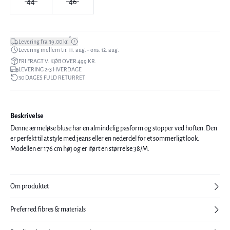
44
46
*
Levering fra 39,00 kr.
Levering mellem tir. 11. aug. - ons. 12. aug.
FRI FRAGT V. KØB OVER 499 KR.
LEVERING 2-3 HVERDAGE
30 DAGES FULD RETURRET
Beskrivelse
Denne ærmeløse bluse har en almindelig pasform og stopper ved hoften. Den
er perfekt til at style med jeans eller en nederdel for et sommerligt look.
Modellen er 176 cm høj og er iført en størrelse 38/M.
Om produktet
Preferred fibres & materials