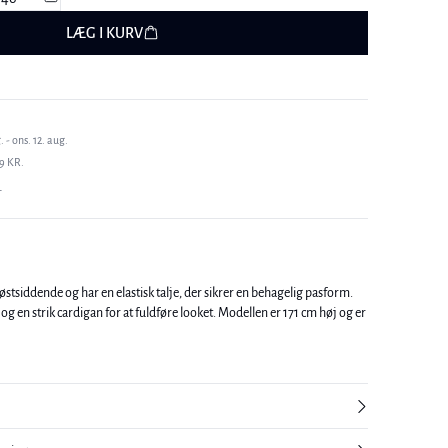
LÆG I KURV
 - ons. 12. aug.
9 KR.
T
østsiddende og har en elastisk talje, der sikrer en behagelig pasform.
cardigan for at fuldføre looket. Modellen er 171 cm høj og er