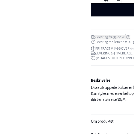
*
Levering fra 39,00 kr.
Levering mellem tir. 11. aug.
FRI FRAGT V. KØB OVER 49
LEVERING 2-3 HVERDAGE
30 DAGES FULD RETURRE
Beskrivelse
Disse afslappede bukser er l
Kan styles med en enkel top og en strik 
iført en størrelse 38/M.
Om produktet