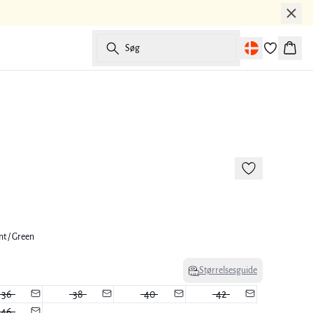
Søg
Kurv
-50%
nt / Green
Størrelsesguide
36
38
40
42
46