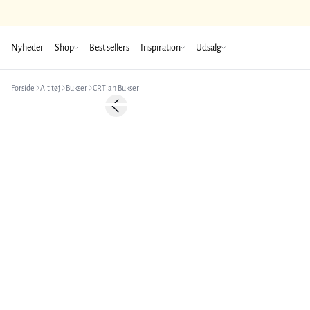
Nyheder
Shop
Best sellers
Inspiration
Udsalg
Forside
Alt tøj
Bukser
CRTiah Bukser
-50%
Previous slide