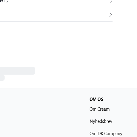
nering
OM OS
Om Cream
Nyhedsbrev
Om DK Company