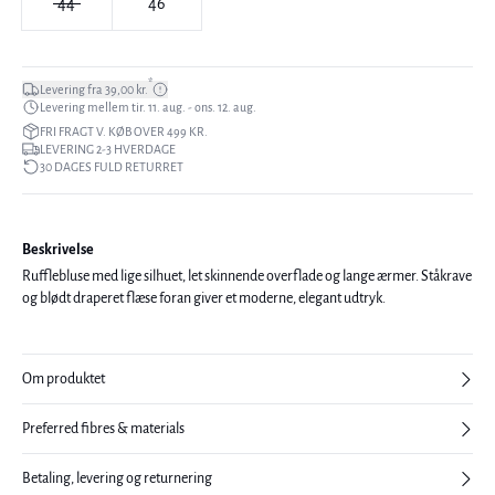
44
46
*
Levering fra 39,00 kr.
Levering mellem tir. 11. aug. - ons. 12. aug.
FRI FRAGT V. KØB OVER 499 KR.
LEVERING 2-3 HVERDAGE
30 DAGES FULD RETURRET
Beskrivelse
Rufflebluse med lige silhuet, let skinnende overflade og lange ærmer. Ståkrave
og blødt draperet flæse foran giver et moderne, elegant udtryk.
Om produktet
Preferred fibres & materials
Betaling, levering og returnering