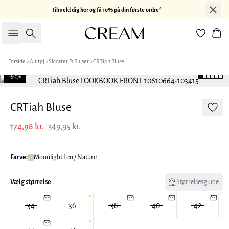
Tilmeld dig her og få 10% på din første ordre*
Søg
Kur
Forside
Alt tøj
Skjorter & Bluser
CRTiah Bluse
-50%
CRTiah Bluse
174,98 kr.
349,95 kr.
Farve:
Moonlight Leo / Nature
Vælg størrelse
Størrelsesguide
34
36
38
40
42