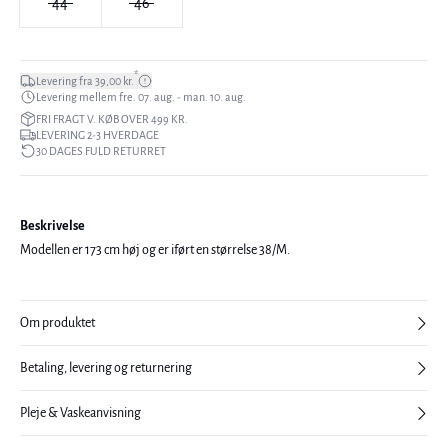
44
46
*
Levering fra 39,00 kr.
Levering mellem fre. 07. aug. - man. 10. aug.
FRI FRAGT V. KØB OVER 499 KR.
LEVERING 2-3 HVERDAGE
30 DAGES FULD RETURRET
Beskrivelse
Modellen er 173 cm høj og er iført en størrelse 38/M.
Om produktet
Betaling, levering og returnering
Pleje & Vaskeanvisning