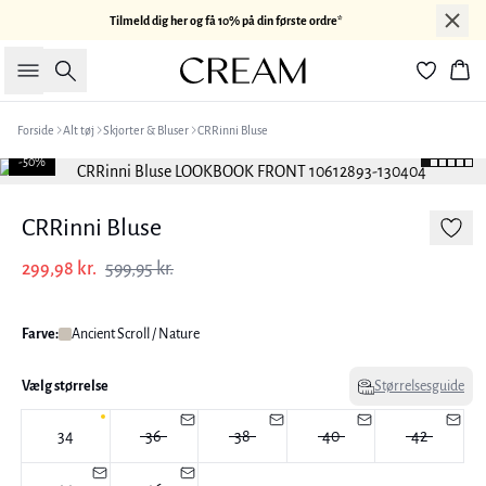
Tilmeld dig her og få 10% på din første ordre*
Søg
Kur
Forside
Alt tøj
Skjorter & Bluser
CRRinni Bluse
-50%
CRRinni Bluse
299,98 kr.
599,95 kr.
Farve:
Ancient Scroll / Nature
Vælg størrelse
Størrelsesguide
34
36
38
40
42