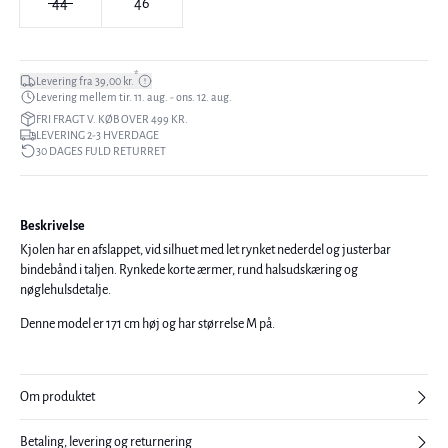
44
46
*
Levering fra 39,00 kr.
Levering mellem tir. 11. aug. - ons. 12. aug.
FRI FRAGT V. KØB OVER 499 KR.
LEVERING 2-3 HVERDAGE
30 DAGES FULD RETURRET
Beskrivelse
Kjolen har en afslappet, vid silhuet med let rynket nederdel og justerbar
bindebånd i taljen. Rynkede korte ærmer, rund halsudskæring og
nøglehulsdetalje.
Denne model er 171 cm høj og har størrelse M på.
Om produktet
Betaling, levering og returnering