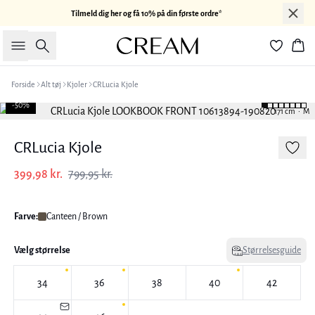
Tilmeld dig her og få 10% på din første ordre*
Søg
Kur
Forside
Alt tøj
Kjoler
CRLucia Kjole
-50%
171 cm • M
CRLucia Kjole
399,98 kr.
799,95 kr.
Farve:
Canteen / Brown
Vælg størrelse
Størrelsesguide
34
36
38
40
42