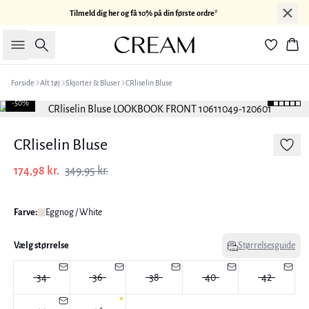
Tilmeld dig her og få 10% på din første ordre*
Søg
Kur
Forside
Alt tøj
Skjorter & Bluser
CRliselin Bluse
-50%
CRliselin Bluse
174,98 kr.
349,95 kr.
Farve:
Eggnog / White
Vælg størrelse
Størrelsesguide
34
36
38
40
42