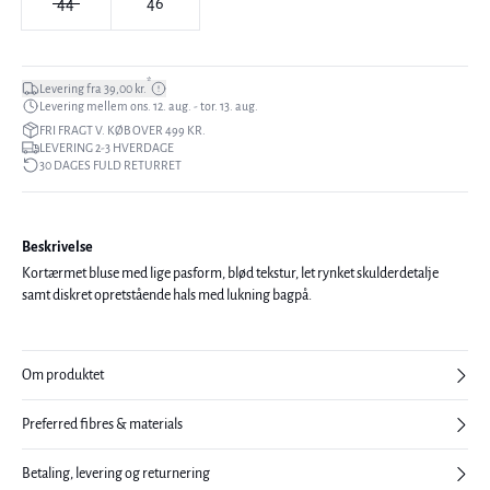
44
46
*
Levering fra 39,00 kr.
Levering mellem ons. 12. aug. - tor. 13. aug.
FRI FRAGT V. KØB OVER 499 KR.
LEVERING 2-3 HVERDAGE
30 DAGES FULD RETURRET
Beskrivelse
Kortærmet bluse med lige pasform, blød tekstur, let rynket skulderdetalje
samt diskret opretstående hals med lukning bagpå.
Om produktet
Preferred fibres & materials
Betaling, levering og returnering