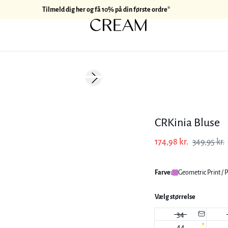
Tilmeld dig her og få 10% på din første ordre*
-50%
Next slide
CRKinia Bluse
174,98 kr.
349,95 kr.
Farve:
Geometric Print / 
Vælg størrelse
34
44