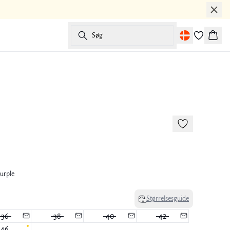
Søg
Kurv
-50%
Purple
Størrelsesguide
36
38
40
42
46