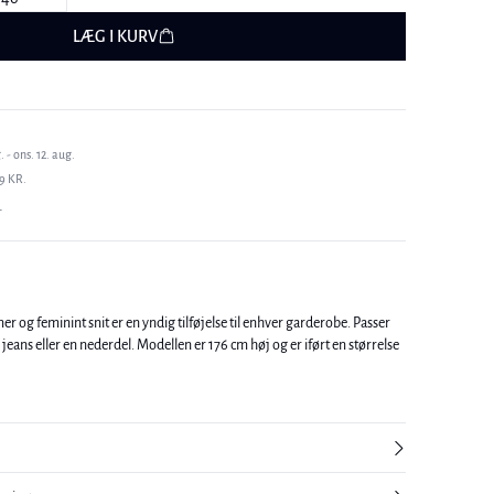
LÆG I KURV
 - ons. 12. aug.
9 KR.
T
 og feminint snit er en yndig tilføjelse til enhver garderobe. Passer
odellen er 176 cm høj og er iført en størrelse