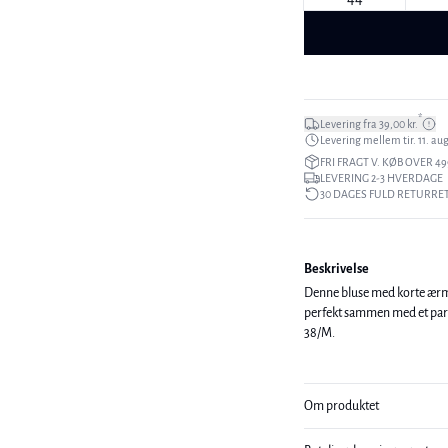
*
Levering fra 39,00 kr.
Levering mellem tir. 11. aug.
FRI FRAGT V. KØB OVER 49
LEVERING 2-3 HVERDAGE
30 DAGES FULD RETURRE
Beskrivelse
Denne bluse med korte ærmer
perfekt sammen med et par jeans eller en nederdel. M
38/M.
Om produktet