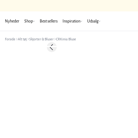
Nyheder
Shop
Best sellers
Inspiration
Udsalg
Forside
Alt tøj
Skjorter & Bluser
CRKinia Bluse
-50%
Previous slide