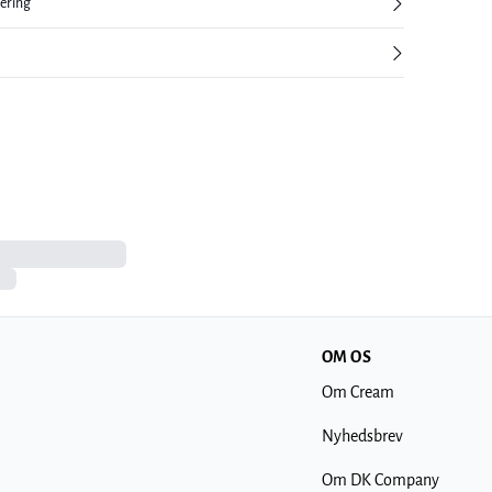
nering
OM OS
Om Cream
Nyhedsbrev
Om DK Company