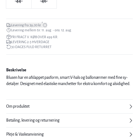
44
46
*
Levering fra 39,00 kr.
Levering mellem tir. 11. aug. - ons. 12. aug.
FRI FRAGT V. KØB OVER 499 KR.
LEVERING 2-3 HVERDAGE
30 DAGES FULD RETURRET
Beskrivelse
Blusen har en afslappet pasform, smart V-hals og ballonærmer med fine sy-
detaljer. Designet med elastiske manchetter for ekstra komfort og alsidighed.
Om produktet
Betaling, levering og returnering
Pleje & Vaskeanvisning