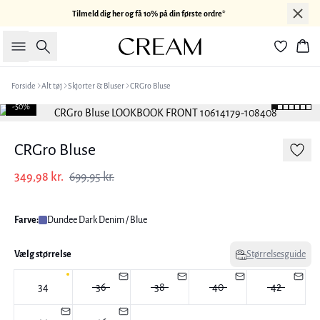
Tilmeld dig her og få 10% på din første ordre*
Søg
Kur
Forside
Alt tøj
Skjorter & Bluser
CRGro Bluse
-50%
CRGro Bluse
349,98 kr.
699,95 kr.
Farve:
Dundee Dark Denim / Blue
Vælg størrelse
Størrelsesguide
34
36
38
40
42