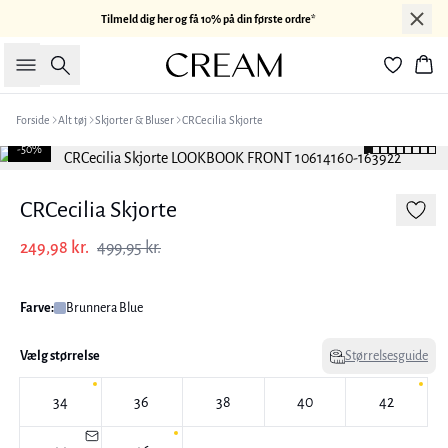
Tilmeld dig her og få 10% på din første ordre*
Søg
Kur
Forside
Alt tøj
Skjorter & Bluser
CRCecilia Skjorte
-50%
CRCecilia Skjorte
249,98 kr.
499,95 kr.
Farve:
Brunnera Blue
Vælg størrelse
Størrelsesguide
34
36
38
40
42