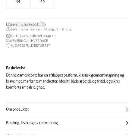
44
46
*
Levering fra 39,00 kr.
Levering mellem man. 10. aug. - tir. 11. aug.
FRI FRAGT V. KØB OVER 499 KR.
LEVERING 2-3 HVERDAGE
30 DAGES FULD RETURRET
Beskrivelse
Denne dameskjorte har en afslappet pasform, klassisk gennemknapning og
krave med markante manchetter. Ideel til både arbejde og fritid, og sikrer
komfort samt alsidighed.
Om produktet
Betaling, levering og returnering