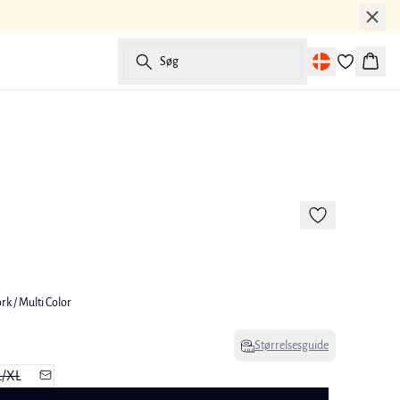
Søg
Kurv
-50%
k / Multi Color
Størrelsesguide
L/XL