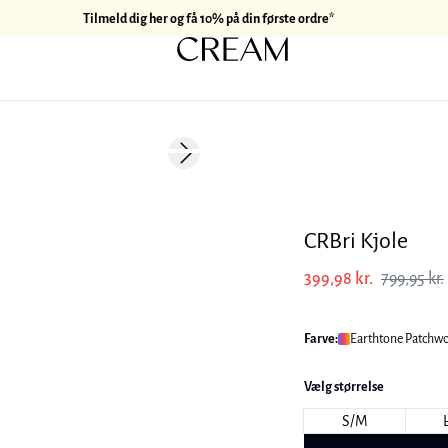
Tilmeld dig her og få 10% på din første ordre*
-50%
Next slide
CRBri Kjole
399,98 kr.
799,95 kr.
Farve:
Earthtone Patchwor
Vælg størrelse
S/M