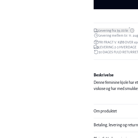
*
Levering fra 39,00 kr.
Levering mellem tir. 11. aug.
FRI FRAGT V. KØB OVER 49
LEVERING 2-3 HVERDAGE
30 DAGES FULD RETURRE
Beskrivelse
Denne feminine kjole har e
viskose og har med smukke b
Om produktet
Betaling, levering og retur