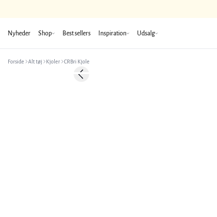
Nyheder
Shop
Best sellers
Inspiration
Udsalg
Forside
Alt tøj
Kjoler
CRBri Kjole
-50%
Previous slide