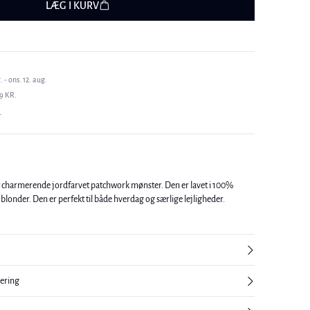
LÆG I KURV
 - ons. 12. aug.
9 KR.
T
t charmerende jordfarvet patchwork mønster. Den er lavet i 100%
londer. Den er perfekt til både hverdag og særlige lejligheder.
nering