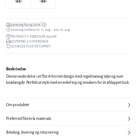
44
46
*
Levering fra 39,00 kr.
Levering mellem tir. 11. aug. - ons. 12. aug.
FRI FRAGT V. KØB OVER 499 KR.
LEVERING 2-3 HVERDAGE
30 DAGES FULD RETURRET
Beskrivelse
Denne nederdel er i et flot A-formet design med regelmæssig talje og over
knælængde. Perfekt at style med en enkel top og sneakers for et afslappet look.
Om produktet
Preferred fibres & materials
Betaling, levering og returnering