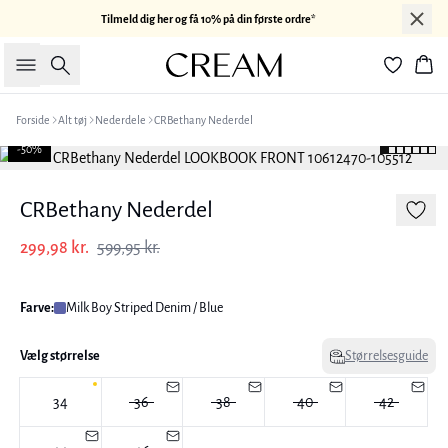
Tilmeld dig her og få 10% på din første ordre*
Søg
Kur
Forside
Alt tøj
Nederdele
CRBethany Nederdel
-50%
CRBethany Nederdel
299,98 kr.
599,95 kr.
Farve:
Milk Boy Striped Denim / Blue
Vælg størrelse
Størrelsesguide
34
36
38
40
42