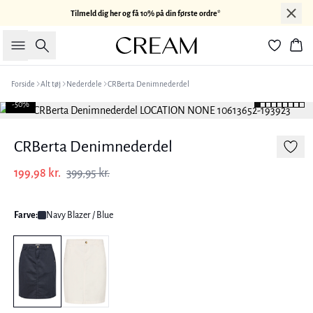
Tilmeld dig her og få 10% på din første ordre*
Søg
Kur
Forside
Alt tøj
Nederdele
CRBerta Denimnederdel
-50%
CRBerta Denimnederdel
199,98 kr.
399,95 kr.
Farve:
Navy Blazer / Blue