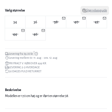
Vælg størrelse
Størrelsesguide
34
36
38
40
42
44
46
*
Levering fra 39,00 kr.
Levering mellem tir. 11. aug. - ons. 12. aug.
FRI FRAGT V. KØB OVER 499 KR.
LEVERING 2-3 HVERDAGE
30 DAGES FULD RETURRET
Beskrivelse
Modellen er 170 cm høj og er iført en størrelse 38.