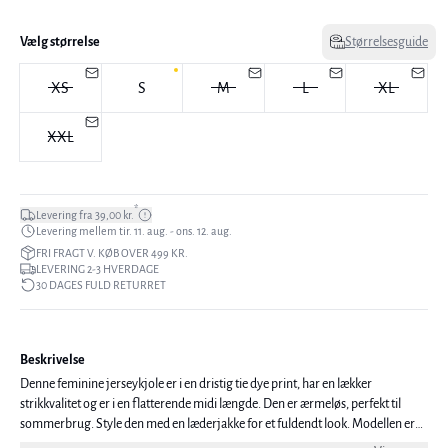
Vælg størrelse
Størrelsesguide
XS
S
M
L
XL
XXL
*
Levering fra 39,00 kr.
Levering mellem tir. 11. aug. - ons. 12. aug.
FRI FRAGT V. KØB OVER 499 KR.
LEVERING 2-3 HVERDAGE
30 DAGES FULD RETURRET
Beskrivelse
Denne feminine jerseykjole er i en dristig tie dye print, har en lækker
strikkvalitet og er i en flatterende midi længde. Den er ærmeløs, perfekt til
sommerbrug. Style den med en læderjakke for et fuldendt look. Modellen er
177 cm høj og er iført en størrelse 38/M.