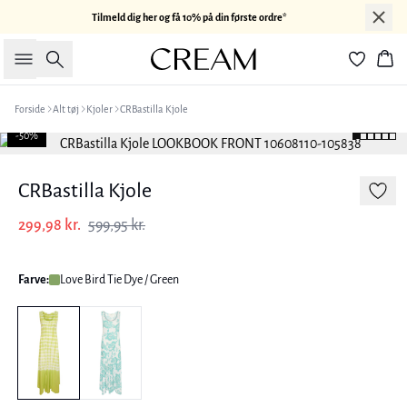
Tilmeld dig her og få 10% på din første ordre*
Søg
Kur
Forside
Alt tøj
Kjoler
CRBastilla Kjole
-50%
CRBastilla Kjole
299,98 kr.
599,95 kr.
Farve:
Love Bird Tie Dye / Green