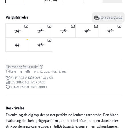
Vælg størrelse
Størrelsesguide
34
36
38
40
42
44
46
*
Levering fra 39,00 kr.
Levering mellem ons. 12. aug. - tor. 13. aug.
FRI FRAGT V. KØB OVER 499 KR.
LEVERING 2-3 HVERDAGE
30 DAGES FULD RETURRET
Beskrivelse
En enkel og alsidig top, der passer perfekt ind i enhver garderobe. Den bløde
kvalitet og den behagelige pasform gør den ideel både under en skjorte eller
strik og alene på varme dage. En tidløs basisstyle, som er nem at kombinere