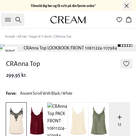
Tilmeld dig her og få 10% på din første ordre*
Søg
Kur
Forside
Alt tøj
Toppe & T-shirts
CRAnna Top
Nyhed
CRAnna Top
299,95 kr.
Farve:
Ancient Scroll With Black / White
12