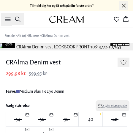
Tilmeld dig her og få 10% på din første ordre*
Søg
Kur
Forside
Alt tøj
Blazere
CRAlma Denim vest
-50%
CRAlma Denim vest
299,98 kr.
599,95 kr.
Farve:
Medium Blue Tie Dye Denim
Vælg størrelse
Størrelsesguide
34
36
38
40
42