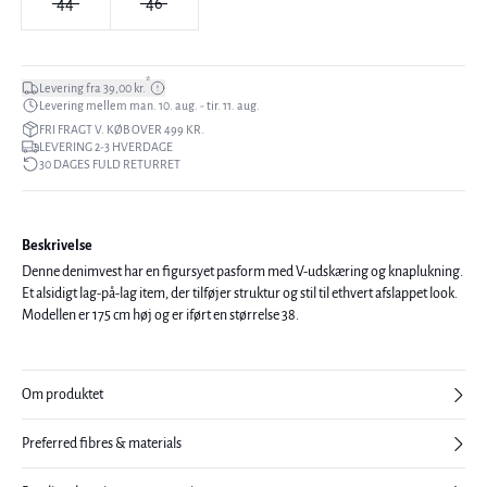
44
46
*
Levering fra 39,00 kr.
Levering mellem man. 10. aug. - tir. 11. aug.
FRI FRAGT V. KØB OVER 499 KR.
LEVERING 2-3 HVERDAGE
30 DAGES FULD RETURRET
Beskrivelse
Denne denimvest har en figursyet pasform med V-udskæring og knaplukning.
Et alsidigt lag-på-lag item, der tilføjer struktur og stil til ethvert afslappet look.
Modellen er 175 cm høj og er iført en størrelse 38.
Om produktet
Preferred fibres & materials