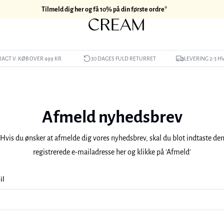
Tilmeld dig her og få 10% på din første ordre*
RAGT V. KØB OVER 499 KR.
30 DAGES FULD RETURRET
LEVERING 2-3 
Afmeld nyhedsbrev
Hvis du ønsker at afmelde dig vores nyhedsbrev, skal du blot indtaste de
registrerede e-mailadresse her og klikke på 'Afmeld'
il