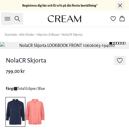
Registrera dig här och få 10% på din första beställning*
Sök
Kor
Startsida
Alle Kläder
Skjortor & Blusar
NolaCR Skjorta
NolaCR Skjorta
799,00 kr
Färg:
Total Eclipse / Blue