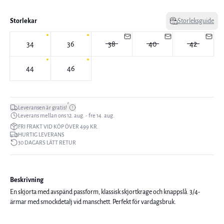
Storlekar
Storleksguide
34
36
38
40
42
44
46
*
Leveransen är gratis!
Leverans mellan ons 12. aug. - fre 14. aug.
FRI FRAKT VID KÖP ÖVER 499 KR.
HURTIG LEVERANS
30 DAGARS LÄTT RETUR
Beskrivning
En skjorta med avspänd passform, klassisk skjortkrage och knappslå. 3/4-
ärmar med smockdetalj vid manschett. Perfekt för vardagsbruk.