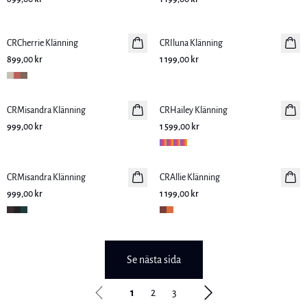
CRCherrie Klänning
Nyhet
CRIluna Klänning
Nyhet
899,00 kr
1 199,00 kr
CRMisandra Klänning
Nyhet
CRHailey Klänning
Nyhet
999,00 kr
1 599,00 kr
CRMisandra Klänning
Nyhet
CRAllie Klänning
Nyhet
999,00 kr
1 199,00 kr
Se nästa sida
1
2
3