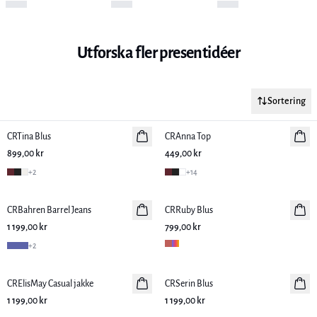
Utforska fler presentidéer
Sortering
CRTina Blus
Nyhet
CRAnna Top
Nyhet
899,00 kr
449,00 kr
+
2
+
14
CRBahren Barrel Jeans
Nyhet
CRRuby Blus
Nyhet
1 199,00 kr
799,00 kr
+
2
CRElisMay Casual jakke
Nyhet
CRSerin Blus
Nyhet
1 199,00 kr
1 199,00 kr