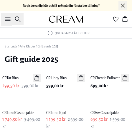
Registrera dig här och få 10% på din första beställning*
Sök
Kor
30 DAGARS LÄTT RETUR
Startsida
Alle Kläder
Gift guide 2025
Gift guide 2025
Previous slide
Next sl
-50%
CRTat Blus
CRLibby Blus
CRCherrie Pullover
299,50 kr
599,00 kr
599,00 kr
699,00 kr
Previous slide
Next sl
CRLond Casual jakke
CRLond Kjol
CRViv Casual jakke
1 749,50 kr
3 499,00
1 199,50 kr
2 399,00
699,50 kr
1 399,00
kr
kr
kr