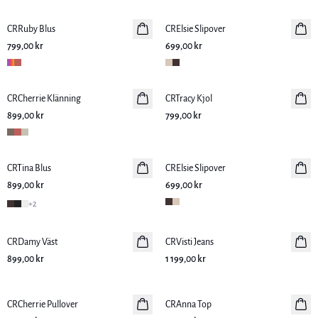
CRRuby Blus
Nyhet
CRElsie Slipover
Nyhet
799,00 kr
699,00 kr
CRCherrie Klänning
Nyhet
CRTracy Kjol
Nyhet
899,00 kr
799,00 kr
CRTina Blus
Nyhet
CRElsie Slipover
Nyhet
899,00 kr
699,00 kr
+
2
CRDamy Väst
Nyhet
CRVisti Jeans
Nyhet
899,00 kr
1 199,00 kr
CRCherrie Pullover
Nyhet
CRAnna Top
Nyhet