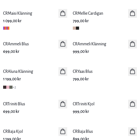
CRMaisi Klänning
Nyhet
CRMellie Cardigan
Nyhet
1 099,00 kr
799,00 kr
CRAmmeli Blus
Nyhet
CRAmmeli Klänning
Nyhet
699,00 kr
999,00 kr
CRAluna Klänning
Nyhet
CRYaas Blus
Nyhet
1 199,00 kr
799,00 kr
+
2
CRTriniti Blus
Nyhet
CRTriniti Kjol
Nyhet
699,00 kr
999,00 kr
CRBaja Kjol
Nyhet
CRBaja Blus
Nyhet
1 199,00 kr
899,00 kr