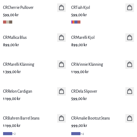
CRCherrie Pullover
Nyhet
CRTiah Kjol
Nyhet
599,00 kr
599,00 kr
CRMallica Blus
Nyhet
CRMarelli Kjol
Nyhet
899,00 kr
899,00 kr
CRMarelli Klänning
Nyhet
CRWinnie Klänning
Nyhet
1 399,00 kr
1 199,00 kr
CRRelon Cardigan
Nyhet
CRDela Slipover
Nyhet
1 199,00 kr
599,00 kr
CRBahren Barrel Jeans
Nyhet
CRAmalie Bootcut Jeans
Nyhet
1 199,00 kr
999,00 kr
+
2
+
4