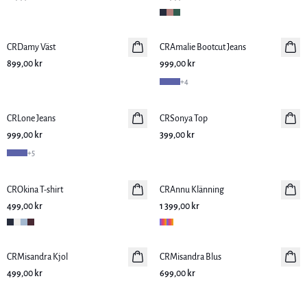
CRDamy Väst
Nyhet
CRAmalie Bootcut Jeans
Nyhet
899,00 kr
999,00 kr
+
4
CRLone Jeans
Nyhet
CRSonya Top
Nyhet
999,00 kr
399,00 kr
+
5
CROkina T-shirt
Nyhet
CRAnnu Klänning
Nyhet
499,00 kr
1 399,00 kr
CRMisandra Kjol
Nyhet
CRMisandra Blus
Nyhet
499,00 kr
699,00 kr