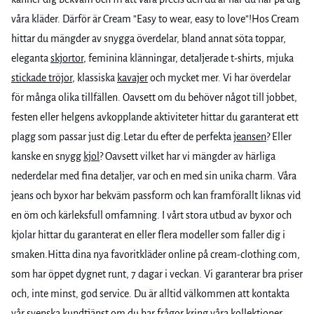
våra kläder. Därför är Cream ”Easy to wear, easy to love”!Hos Cream
hittar du mängder av snygga överdelar, bland annat söta toppar,
eleganta
skjortor
, feminina klänningar, detaljerade t-shirts, mjuka
stickade tröjor
, klassiska
kavajer
och mycket mer. Vi har överdelar
för många olika tillfällen. Oavsett om du behöver något till jobbet,
festen eller helgens avkopplande aktiviteter hittar du garanterat ett
plagg som passar just dig.Letar du efter de perfekta
jeansen
? Eller
kanske en snygg
kjol
? Oavsett vilket har vi mängder av härliga
nederdelar med fina detaljer, var och en med sin unika charm. Våra
jeans och byxor har bekväm passform och kan framförallt liknas vid
en öm och kärleksfull omfamning. I vårt stora utbud av byxor och
kjolar hittar du garanterat en eller flera modeller som faller dig i
smaken.Hitta dina nya favoritkläder online på cream-clothing.com,
som har öppet dygnet runt, 7 dagar i veckan. Vi garanterar bra priser
och, inte minst, god service. Du är alltid välkommen att kontakta
vår svenska kundtjänst om du har frågor kring våra kollektioner,