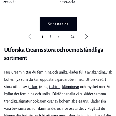
599,00 kr
1 199,00 kr
Se nästa sida
1
2
3
...
24
Utforska Creams stora och oemotståndliga
sortiment
Hos Cream hittar du feminina och unika kläder fulla av skandinavisk
bohemlyx som du kan uppdatera garderoben med. Utforska vårt
stora utbud av
jackor
, jeans,
t-shirts
,
klänningar
och mycket mer. Vi
hyllar det feminina och unika. Därför har alla våra kläder samma
trendiga signaturlook som osar av bohemisk elegans. Kläder ska
vara bekväma och omfamnande, och för oss är det viktigt att du
känner dig bekväm och fri att vara precis den du är när du har på dig