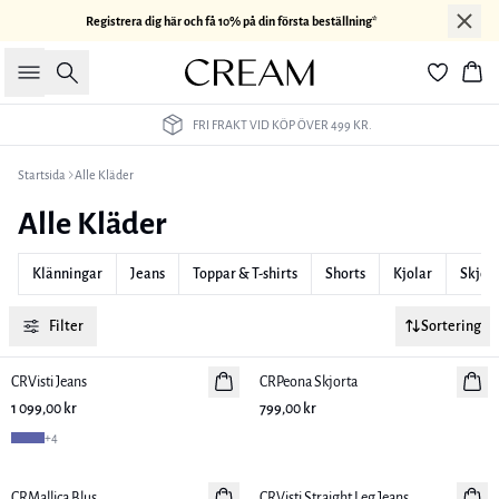
Registrera dig här och få 10% på din första beställning*
Sök
Kor
FRI FRAKT VID KÖP ÖVER 499 KR.
Startsida
Alle Kläder
Alle Kläder
Klänningar
Jeans
Toppar & T-shirts
Shorts
Kjolar
Skjort
Filter
Sortering
CRVisti Jeans
Nyhet
CRPeona Skjorta
Nyhet
1 099,00 kr
799,00 kr
+
4
CRMallica Blus
Nyhet
CRVisti Straight Leg Jeans
Nyhet