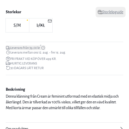
Storlekar
Storleksguide
S/M
L/XL
*
Leverans från 39,00 kr
Leverans mellan ons 12. aug. - fre 14. aug.
FRI FRAKT VID KÖP ÖVER 499 KR.
HURTIG LEVERANS
30 DAGARS LÄTT RETUR
Beskrivning
Denna klänning från Cream är feminint utformad med en elastisk midja och
åkerlängd. Den är tillverkad av 100% viskos, vilket ger den en vävd kvalitet.
Med korta ärmar passar den utmärkt till olika tillfällen och stilar.
Om produkten