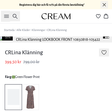
Registrera dig här och få 10% på din första beställning*
Sök
Kor
Startsida
Alle Kläder
Klänningar
CRLina Klänning
-50%
CRLina Klänning
399,50 kr
799,00 kr
Färg:
Green Flower Print