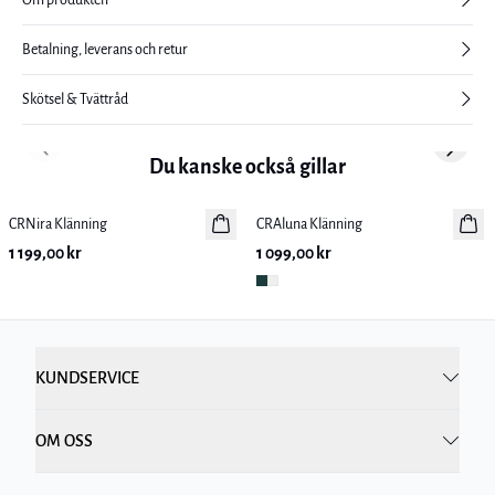
Betalning, leverans och retur
Skötsel & Tvättråd
Previous slide
Next sl
Du kanske också gillar
CRNira Klänning
Nyhet
CRAluna Klänning
Nyhet
1 199,00 kr
1 099,00 kr
KUNDSERVICE
OM OSS