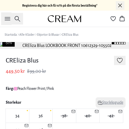
Registrera dig här och få 10% på din första beställning*
Sök
Kor
Startsida
Alle Kläder
Skjortor & Blusar
CREliza Blus
-50%
CREliza Blus
449,50 kr
899,00 kr
Färg:
Peach Flower Print / Pink
Storlekar
Storleksguide
34
36
38
40
42