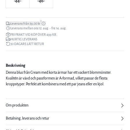
44
46
*
Leverans från 39,00 kr
Leverans mellan ons 12. aug. - fre 14. aug.
FRI FRAKT VID KÖP ÖVER 499 KR.
HURTIG LEVERANS
30 DAGARS LÄTT RETUR
Beskrivning
Denna blus från Cream med korta ärmar har ett vackert blommönster.
Kvalitén är vävd och passformen är A-formad, vilket passar de flesta
kroppstyper. Perfekt att kombinera med ett par jeans eller en kjol.
Om produkten
Betalning, leverans och retur