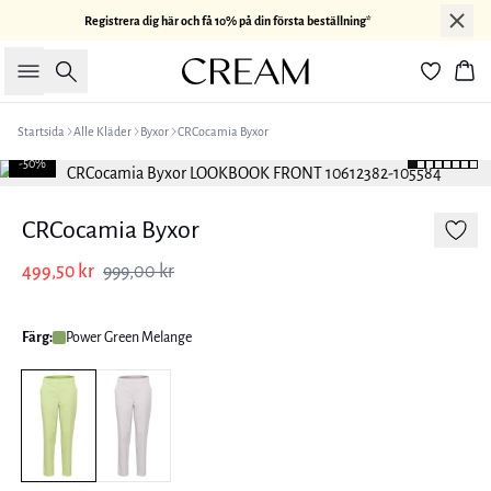
Registrera dig här och få 10% på din första beställning*
Sök
Kor
Startsida
Alle Kläder
Byxor
CRCocamia Byxor
-50%
CRCocamia Byxor
499,50 kr
999,00 kr
Färg:
Power Green Melange