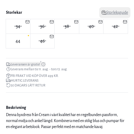
Storlekar
Storleksguide
34
36
38
40
42
44
46
*
Leveransen är gratis!
Leverans mellan tis 11. aug. - tors 13. aug.
FRI FRAKT VID KÖP ÖVER 499 KR.
HURTIG LEVERANS
30 DAGARS LÄTT RETUR
Beskrivning
Denna byxdress från Cream i vävt kvalitet har en regelbunden passform,
normal midja och ankel längd. Kombinera med en stilig blus och pumpar för
en elegant arbetslook. Passar perfekt med en matchande kavaj.