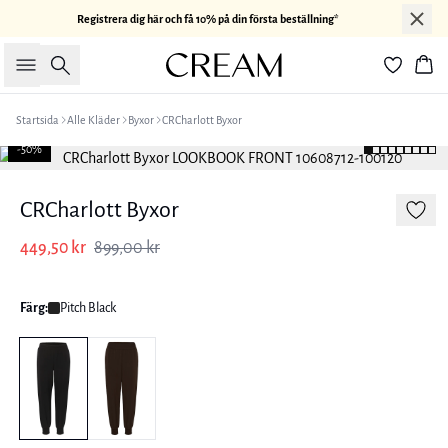
Registrera dig här och få 10% på din första beställning*
Sök
Kor
Startsida
Alle Kläder
Byxor
CRCharlott Byxor
-50%
CRCharlott Byxor
449,50 kr
899,00 kr
Färg:
Pitch Black