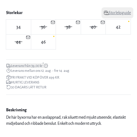
Storlekar
Storleksguide
34
36
38
40
42
44
46
*
Leverans från 39,00 kr
Leverans mellan ons 12. aug. - fre 14. aug.
FRI FRAKT VID KÖP ÖVER 499 KR.
HURTIG LEVERANS
30 DAGARS LÄTT RETUR
Beskrivning
De här byxorna har en avslappnad, rak siluett med mjukt utseende, elastiskt
midjeband och ribbade benslut. Enkelt och modernt uttryck.