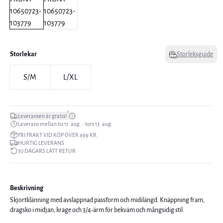
Storlekar
Storleksguide
S/M
L/XL
*
Leveransen är gratis!
Leverans mellan tis 11. aug. - tors 13. aug.
FRI FRAKT VID KÖP ÖVER 499 KR.
HURTIG LEVERANS
30 DAGARS LÄTT RETUR
Beskrivning
Skjortklänning med avslappnad passform och midilängd. Knäppning fram,
dragsko i midjan, krage och 3/4-ärm för bekväm och mångsidig stil.