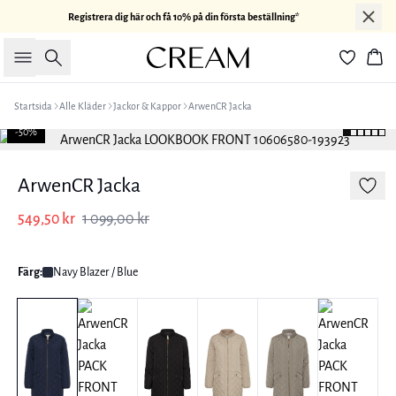
Registrera dig här och få 10% på din första beställning*
Sök
Kor
Startsida
Alle Kläder
Jackor & Kappor
ArwenCR Jacka
-50%
ArwenCR Jacka
549,50 kr
1 099,00 kr
Färg:
Navy Blazer / Blue