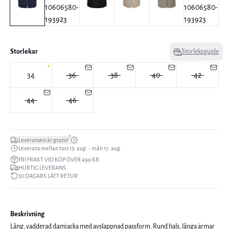
Storlekar
Storleksguide
34
36
38
40
42
44
46
*
Leveransen är gratis!
Leverans mellan tors 13. aug. - mån 17. aug.
FRI FRAKT VID KÖP ÖVER 499 KR.
HURTIG LEVERANS
30 DAGARS LÄTT RETUR
Beskrivning
Lång, vadderad damjacka med avslappnad passform. Rund hals, långa ärmar