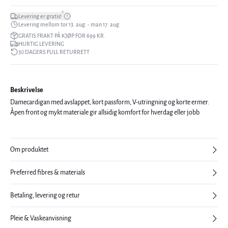
*
Levering er gratis!
Levering mellom tor 13. aug. - man 17. aug.
GRATIS FRAKT PÅ KJØP FOR 699 KR.
HURTIG LEVERING
30 DAGERS FULL RETURRETT
Beskrivelse
Damecardigan med avslappet, kort passform, V-utringning og korte ermer.
Åpen front og mykt materiale gir allsidig komfort for hverdag eller jobb.
Om produktet
Preferred fibres & materials
Betaling, levering og retur
Pleie & Vaskeanvisning