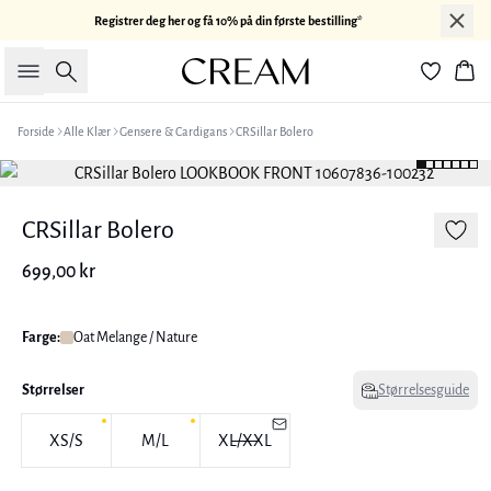
Registrer deg her og få 10% på din første bestilling*
Søk
Han
Forside
Alle Klær
Gensere & Cardigans
CRSillar Bolero
CRSillar Bolero
699,00 kr
Farge:
Oat Melange / Nature
Størrelser
Størrelsesguide
XS/S
M/L
XL/XXL