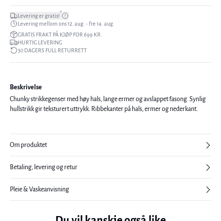
*
Levering er gratis!
Levering mellom ons 12. aug. - fre 14. aug.
GRATIS FRAKT PÅ KJØP FOR 699 KR.
HURTIG LEVERING
30 DAGERS FULL RETURRETT
Beskrivelse
Chunky strikkegenser med høy hals, lange ermer og avslappet fasong. Synlig
hullstrikk gir teksturert uttrykk. Ribbekanter på hals, ermer og nederkant.
Om produktet
Betaling, levering og retur
Pleie & Vaskeanvisning
Du vil kanskje også like