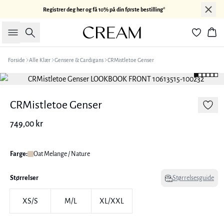
Registrer deg her og få 10% på din første bestilling*
Søk
Han
Forside
Alle Klær
Gensere & Cardigans
CRMistletoe Genser
CRMistletoe Genser
749,00 kr
Farge:
Oat Melange / Nature
Størrelser
Størrelsesguide
XS/S
M/L
XL/XXL