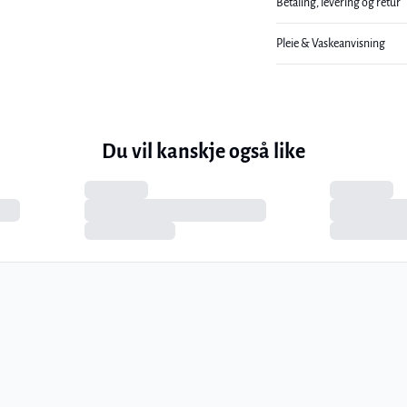
Betaling, levering og retur
Pleie & Vaskeanvisning
Du vil kanskje også like