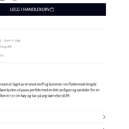
LEGG I HANDLEKURV
. - man 17. aug.
R 699 KR.
ETT
ream er laget av et vevet stoff og kommer i en flatterende lengde
e kjolen vil passe perfekt med en lett cardigan og sandaler for en
 sommerlook. Modellen er 177 cm høy og har på seg størrelse 38/M.