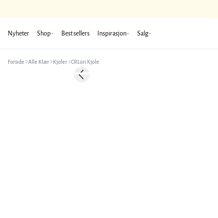
Nyheter
Shop
Best sellers
Inspirasjon
Salg
Forside
Alle Klær
Kjoler
CRLori Kjole
-50%
Previous slide