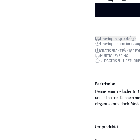
*
Levering fra 59,00 kr
Levering mellom tor 13. aug
GRATIS FRAKT PÅ KJØP FO
HURTIG LEVERING
30 DAGERS FULL RETURR
Beskrivelse
Denne feminine kjolen fra C
under knærne. Denne ermeløs
elegant
Om produktet