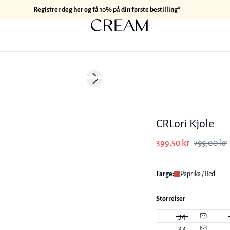
Registrer deg her og få 10% på din første bestilling*
-50%
Next slide
CRLori Kjole
399,50 kr
799,00 kr
Farge:
Paprika / Red
Størrelser
34
44