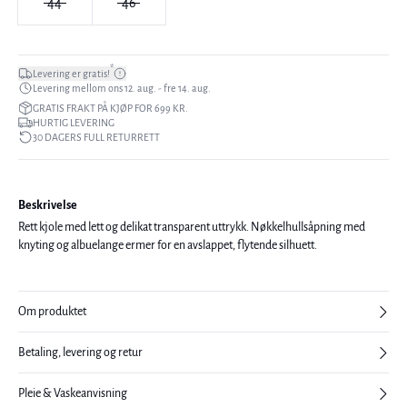
44
46
*
Levering er gratis!
Levering mellom ons 12. aug. - fre 14. aug.
GRATIS FRAKT PÅ KJØP FOR 699 KR.
HURTIG LEVERING
30 DAGERS FULL RETURRETT
Beskrivelse
Rett kjole med lett og delikat transparent uttrykk. Nøkkelhullsåpning med
knyting og albuelange ermer for en avslappet, flytende silhuett.
Om produktet
Betaling, levering og retur
Pleie & Vaskeanvisning