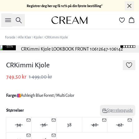
Registrer deg her og få 10% på din første bestilling*
Søk
Han
Forside
Alle Klær
Kjoler
CRKimmi Kjole
-50%
CRKimmi Kjole
749,50 kr
1 499,00 kr
Farge:
Ashleigh Blue Forest / Multi Color
Størrelser
Størrelsesguide
34
36
38
40
42