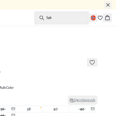
Søk
Handl
-50%
r
Multi Color
Størrelsesguide
36
38
40
42
46