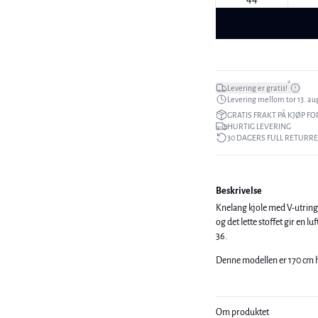
*
Levering er gratis!
Levering mellom tor 13. aug
GRATIS FRAKT PÅ KJØP FO
HURTIG LEVERING
30 DAGERS FULL RETURR
Beskrivelse
Knelang kjole med V-utring
og det lette stoffet gir en luftig og feminin silhuett. 
36.
Denne modellen er 170 cm h
Om produktet