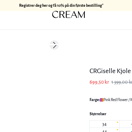
Registrer deg her og få 10% på din første bestilling*
-50%
Next slide
170 cm • M
CRGiselle Kjole
699,50 kr
1 399,00 k
Farge:
Pink Red Flower / 
Størrelser
34
44