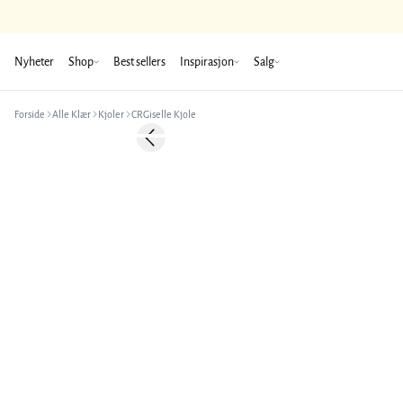
Nyheter
Shop
Best sellers
Inspirasjon
Salg
Forside
Alle Klær
Kjoler
CRGiselle Kjole
-50%
Previous slide