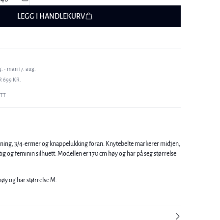
LEGG I HANDLEKURV
. - man 17. aug.
R 699 KR.
ETT
ning, 3/4-ermer og knappelukking foran. Knytebelte markerer midjen,
Modellen er 170 cm høy og har på seg størrelse
øy og har størrelse M.