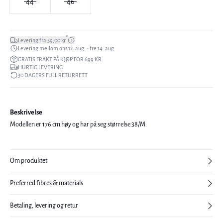
44
46
*
Levering fra 59,00 kr
Levering mellom ons 12. aug. - fre 14. aug.
GRATIS FRAKT PÅ KJØP FOR 699 KR.
HURTIG LEVERING
30 DAGERS FULL RETURRETT
Beskrivelse
Modellen er 176 cm høy og har på seg størrelse 38/M.
Om produktet
Preferred fibres & materials
Betaling, levering og retur