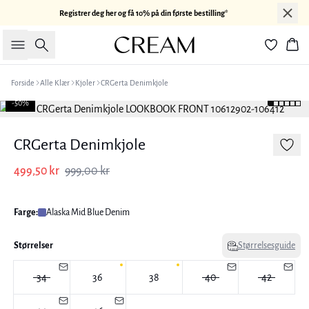
Registrer deg her og få 10% på din første bestilling*
Søk
Han
Forside
Alle Klær
Kjoler
CRGerta Denimkjole
-50%
CRGerta Denimkjole
499,50 kr
999,00 kr
Farge:
Alaska Mid Blue Denim
Størrelser
Størrelsesguide
34
36
38
40
42