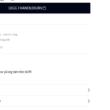
LEGG I HANDLEKURV
. - man 17. aug.
R 699 KR.
ETT
ar på seg størrelse 38/M.
s