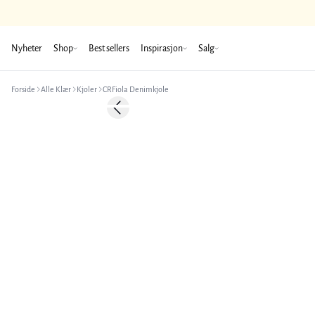
Nyheter
Shop
Best sellers
Inspirasjon
Salg
Forside
Alle Klær
Kjoler
CRFiola Denimkjole
-50%
Previous slide