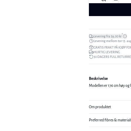
*
Levering fra 59,00 kr
Levering mellom tor 13. aug
GRATIS FRAKT PÅ KJØP FO
HURTIG LEVERING
30 DAGERS FULL RETURR
Beskrivelse
Modellen er 176 cm høy og h
Om produktet
Preferred fibres & material