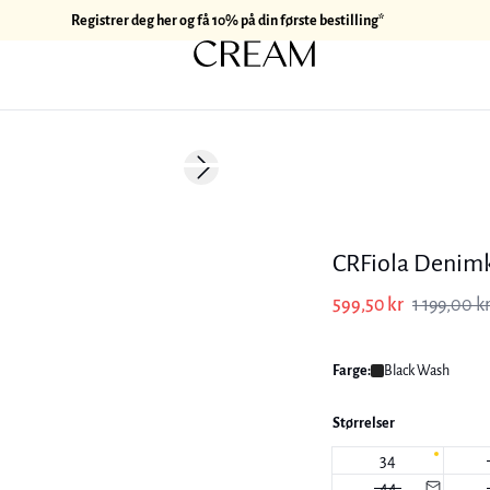
Registrer deg her og få 10% på din første bestilling*
-50%
Next slide
CRFiola Denimk
599,50 kr
1 199,00 k
Farge:
Black Wash
Størrelser
34
44