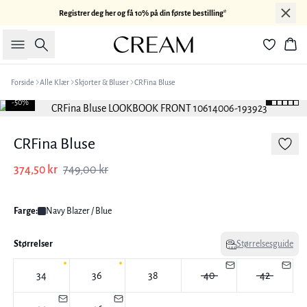
Registrer deg her og få 10% på din første bestilling*
Søk
Han
Forside
Alle Klær
Skjorter & Bluser
CRFina Bluse
-50%
CRFina Bluse
374,50 kr
749,00 kr
Farge:
Navy Blazer / Blue
Størrelser
Størrelsesguide
34
36
38
40
42