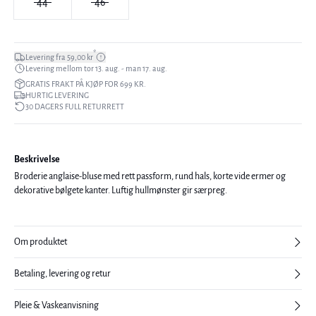
44
46
*
Levering fra 59,00 kr
Levering mellom tor 13. aug. - man 17. aug.
GRATIS FRAKT PÅ KJØP FOR 699 KR.
HURTIG LEVERING
30 DAGERS FULL RETURRETT
Beskrivelse
Broderie anglaise-bluse med rett passform, rund hals, korte vide ermer og
dekorative bølgete kanter. Luftig hullmønster gir særpreg.
Om produktet
Betaling, levering og retur
Pleie & Vaskeanvisning