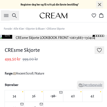
Registrer deg her og få 10% på din første bestilling*
Søk
Han
Forside
Alle Klær
Skjorter & Bluser
CREsme Skjorte
-50%
CREsme Skjorte
499,50 kr
999,00 kr
Farge:
Ancient Scroll / Nature
Størrelser
Størrelsesguide
34
36
38
40
42