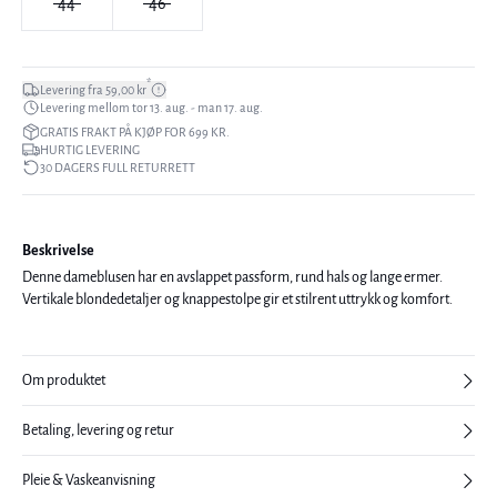
44
46
*
Levering fra 59,00 kr
Levering mellom tor 13. aug. - man 17. aug.
GRATIS FRAKT PÅ KJØP FOR 699 KR.
HURTIG LEVERING
30 DAGERS FULL RETURRETT
Beskrivelse
Denne dameblusen har en avslappet passform, rund hals og lange ermer.
Vertikale blondedetaljer og knappestolpe gir et stilrent uttrykk og komfort.
Om produktet
Betaling, levering og retur
Pleie & Vaskeanvisning