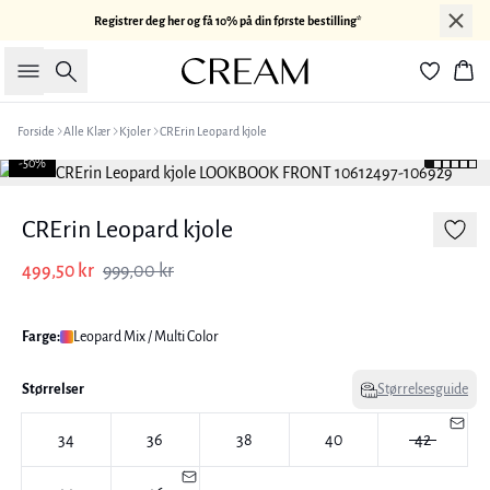
Registrer deg her og få 10% på din første bestilling*
Søk
Han
Forside
Alle Klær
Kjoler
CRErin Leopard kjole
-50%
CRErin Leopard kjole
499,50 kr
999,00 kr
Farge:
Leopard Mix / Multi Color
Størrelser
Størrelsesguide
34
36
38
40
42