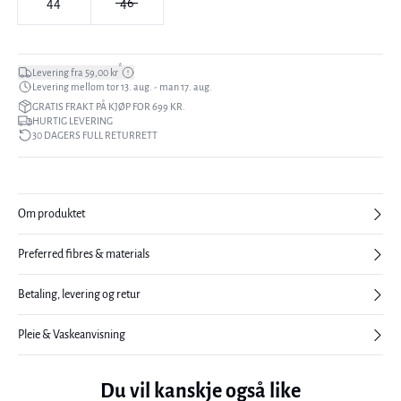
44
46
*
Levering fra 59,00 kr
Levering mellom tor 13. aug. - man 17. aug.
GRATIS FRAKT PÅ KJØP FOR 699 KR.
HURTIG LEVERING
30 DAGERS FULL RETURRETT
Om produktet
Preferred fibres & materials
Betaling, levering og retur
Pleie & Vaskeanvisning
Du vil kanskje også like