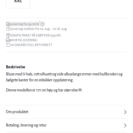
XXL
*
Levering fra 59,00 kr
Levering mellom fre 14. aug. - tir 18. aug.
GRATIS FRAKT PÅ KJØP FOR 699 KR.
HURTIG LEVERING
30 DAGERS FULL RETURRETT
Beskrivelse
Bluse med V-hals, rett silhuett og vide albuelange ermer med hullbroderi og
bølgete kanter for en stilsikker oppdatering.
Denne modellen er 171 cm høy og har størrelse M.
Om produktet
Betaling, levering og retur