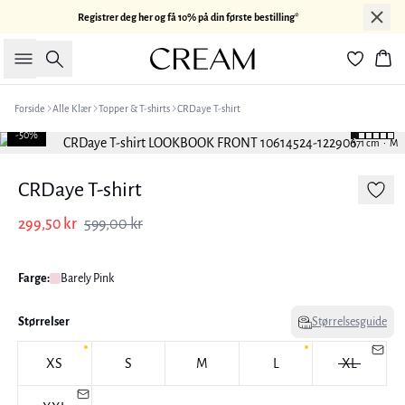
Registrer deg her og få 10% på din første bestilling*
Søk
Han
Forside
Alle Klær
Topper & T-shirts
CRDaye T-shirt
-50%
171 cm • M
CRDaye T-shirt
299,50 kr
599,00 kr
Farge:
Barely Pink
Størrelser
Størrelsesguide
XS
S
M
L
XL