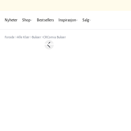
Nyheter
Shop
Best sellers
Inspirasjon
Salg
Forside
Alle Klær
Bukser
CRComia Bukser
-50%
Previous slide