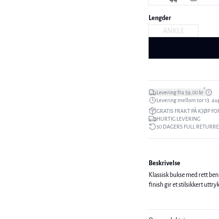
Lengder
ANKLE
*
Levering fra 59,00 kr
Levering mellom tor 13. aug
GRATIS FRAKT PÅ KJØP FO
HURTIG LEVERING
30 DAGERS FULL RETURR
Beskrivelse
Klassisk bukse med rett ben
finish gir et stilsikkert uttry