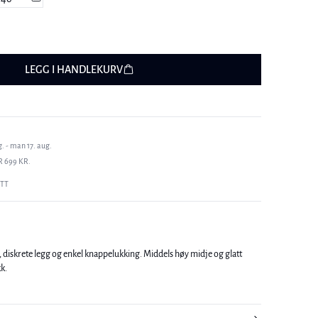
LEGG I HANDLEKURV
. - man 17. aug.
R 699 KR.
ETT
, diskrete legg og enkel knappelukking. Middels høy midje og glatt
kk.