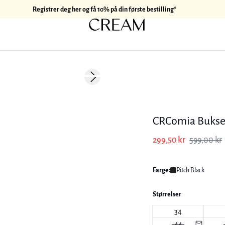
Registrer deg her og få 10% på din første bestilling*
-50%
Next slide
CRComia Bukse
299,50 kr
599,00 kr
Farge:
Pitch Black
Størrelser
34
44