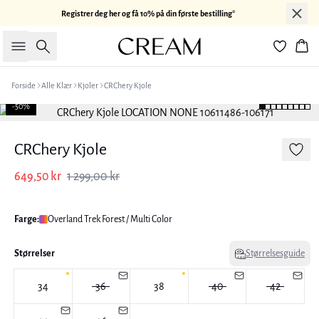
Registrer deg her og få 10% på din første bestilling*
Søk
Han
Forside
Alle Klær
Kjoler
CRChery Kjole
-50%
CRChery Kjole
649,50 kr
1 299,00 kr
Farge:
Overland Trek Forest / Multi Color
Størrelser
Størrelsesguide
34
36
38
40
42