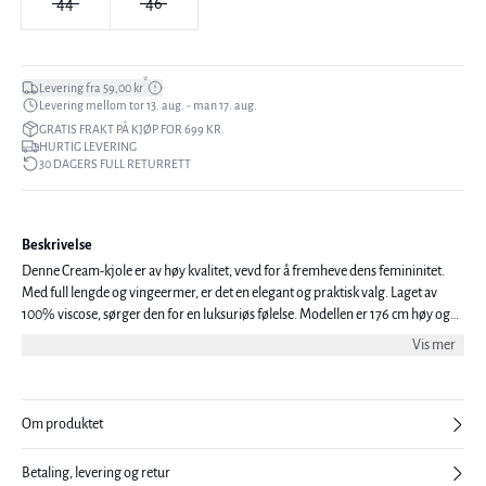
44
46
*
Levering fra 59,00 kr
Levering mellom tor 13. aug. - man 17. aug.
GRATIS FRAKT PÅ KJØP FOR 699 KR.
HURTIG LEVERING
30 DAGERS FULL RETURRETT
Beskrivelse
Denne Cream-kjole er av høy kvalitet, vevd for å fremheve dens femininitet.
Med full lengde og vingeermer, er det en elegant og praktisk valg. Laget av
100% viscose, sørger den for en luksuriøs følelse. Modellen er 176 cm høy og
har på seg størrelse 36.
Vis mer
Om produktet
Betaling, levering og retur