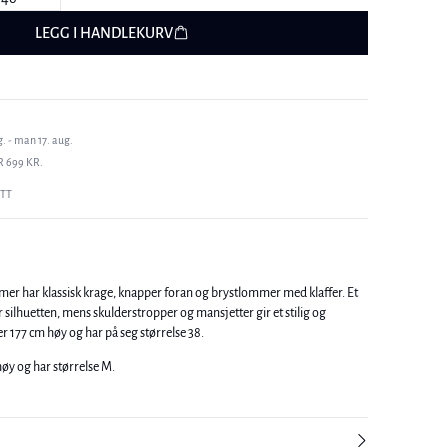
LEGG I HANDLEKURV
. - man 17. aug.
R 699 KR.
ETT
er har klassisk krage, knapper foran og brystlommer med klaffer. Et
 silhuetten, mens skulderstropper og mansjetter gir et stilig og
kk. Modellen er 177 cm høy og har på seg størrelse 38.
øy og har størrelse M.