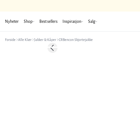
Nyheter
Shop
Best sellers
Inspirasjon
Salg
Forside
Alle Klær
Jakker & Kåper
CRBencon Skjortejakke
-50%
Previous slide