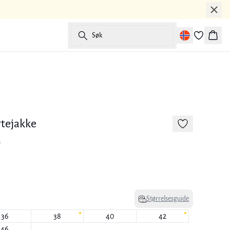
Søk
Handl
-50%
tejakke
r
Størrelsesguide
36
38
40
42
46