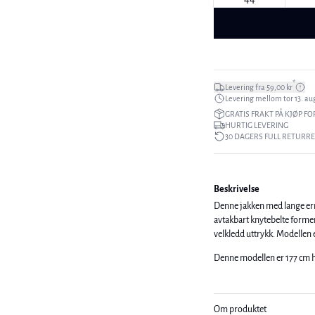
*
Levering fra 59,00 kr
Levering mellom tor 13. aug
GRATIS FRAKT PÅ KJØP FO
HURTIG LEVERING
30 DAGERS FULL RETURR
Beskrivelse
Denne jakken med lange erm
avtakbart knytebelte former
velkledd uttry
Denne modellen er 177 cm h
Om produktet