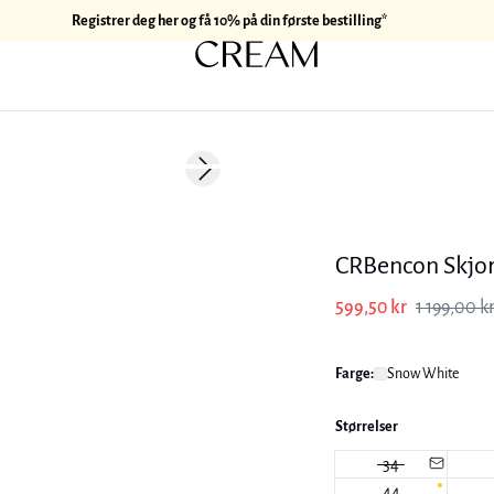
Registrer deg her og få 10% på din første bestilling*
-50%
Next slide
177 cm • M
CRBencon Skjor
599,50 kr
1 199,00 k
Farge:
Snow White
Størrelser
34
44