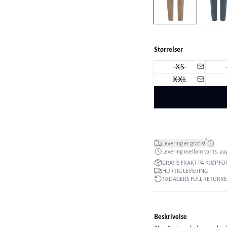
Størrelser
XS
XXL
*
Levering er gratis!
Levering mellom tor 13. aug
GRATIS FRAKT PÅ KJØP FO
HURTIG LEVERING
30 DAGERS FULL RETURR
Beskrivelse