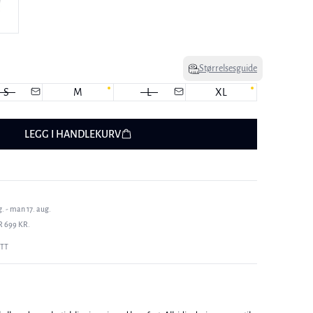
Størrelsesguide
S
M
L
XL
LEGG I HANDLEKURV
. - man 17. aug.
R 699 KR.
ETT