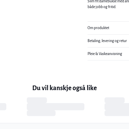
Slim fit damebukse med ankel
både jobb og fritid.
Om produktet
Betaling, levering og retur
Pleie & Vaskeanvisning
Du vil kanskje også like