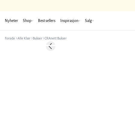
Nyheter
Shop
Best sellers
Inspirasjon
Salg
Forside
Alle Klær
Bukser
CRAnett Bukser
Previous slide