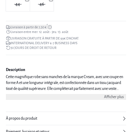
44
46
*
Livraison à partir de 7,50 €
Livraison entre mer. 12. août - jeu. 13. août
LIVRAISON GRATUITE À PARTIR DE 99€ D’ACHAT.
INTERNATIONAL DELIVERY 4-7 BUSINESS DAYS
30 JOURS DE DROIT DE RETOUR
Description
Cette magnifique robe sans manches de la marque Cream, avec une coupe en
forme A et une longueur intégrale, est confectionnée dans un tissu jacquard
tissé de qualité supérieure. Elle compléterait parfaitement avec une veste
blanche et des escarpins nude. Le modèle mesure 173 cm et porte une taille
Afficher plus
38/M.
À propos du produit
Paiement, livraison et retour