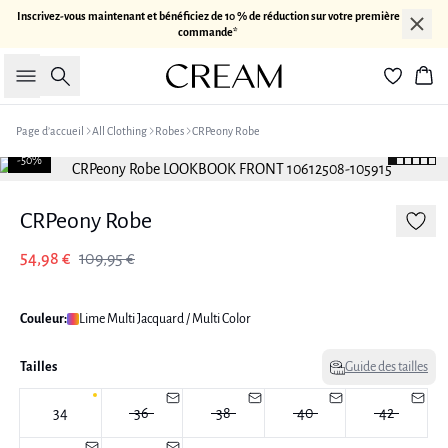
Inscrivez-vous maintenant et bénéficiez de 10 % de réduction sur votre première
commande*
Rechercher
Pan
Page d’accueil
All Clothing
Robes
CRPeony Robe
-50%
CRPeony Robe
54,98 €
109,95 €
Couleur:
Lime Multi Jacquard / Multi Color
Tailles
Guide des tailles
34
36
38
40
42