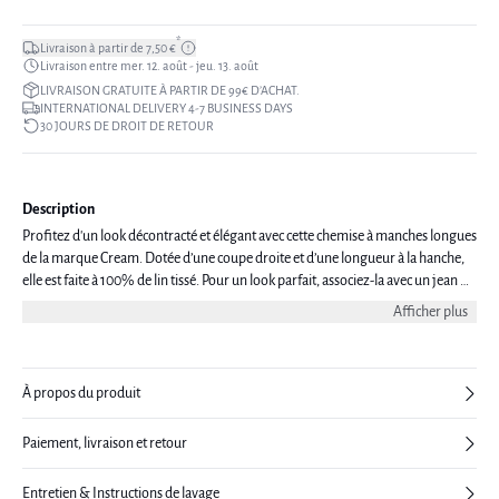
*
Livraison à partir de 7,50 €
Livraison entre mer. 12. août - jeu. 13. août
LIVRAISON GRATUITE À PARTIR DE 99€ D’ACHAT.
INTERNATIONAL DELIVERY 4-7 BUSINESS DAYS
30 JOURS DE DROIT DE RETOUR
Description
Profitez d'un look décontracté et élégant avec cette chemise à manches longues
de la marque Cream. Dotée d’une coupe droite et d’une longueur à la hanche,
elle est faite à 100% de lin tissé. Pour un look parfait, associez-la avec un jean ou
une jupe.
Afficher plus
À propos du produit
Paiement, livraison et retour
Entretien & Instructions de lavage