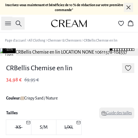
Inscrivez-vous maintenant et bénéficiez de 10 % de réduction sur votre première
commande*
Rechercher
Pan
Page d’accueil
All Clothing
Chemiser & Chemisiers
CRBellis Chemise en lin
-50%
Linen
CRBellis Chemise en lin
34,98 €
69,95 €
Couleur:
Crispy Sand / Nature
Tailles
Guide des tailles
XS
S/M
L/XL