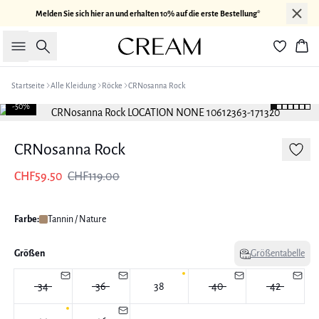
Melden Sie sich hier an und erhalten 10% auf die erste Bestellung*
Suche
War
Startseite
Alle Kleidung
Röcke
CRNosanna Rock
-50%
CRNosanna Rock
CHF59.50
CHF119.00
Farbe:
Tannin / Nature
Größen
Größentabelle
34
36
38
40
42