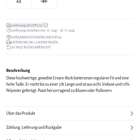
44
46
*
Lieferung ab CHF5.50
Lieferung zwischen mo. 10. aug. - di. 11. aug.
VERSANDKOSTENFREI AB CHF 69
LIEFERUNG IN 1-2 WERKTAGEN
30 TAGE RÜCKGABERECHT
Beschreibung
Diese hochwertige, gewebte Cream-Rock bietet einen regulären Fit und eine
hohe Taille. Er reicht bis zu einer 7/8 Länge und ist aus 90% Viskose und 10%
Polyester gefertigt. Passt hervorragend zu Blusen oder Pullovern.
Über das Produkt
Zahlung, Lieferung und Rückgabe