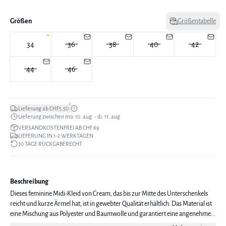
Größen
Größentabelle
34
36
38
40
42
44
46
*
Lieferung ab CHF5.50
Lieferung zwischen mo. 10. aug. - di. 11. aug.
VERSANDKOSTENFREI AB CHF 69
LIEFERUNG IN 1-2 WERKTAGEN
30 TAGE RÜCKGABERECHT
Beschreibung
Dieses feminine Midi-Kleid von Cream, das bis zur Mitte des Unterschenkels
reicht und kurze Ärmel hat, ist in gewebter Qualität erhältlich. Das Material ist
eine Mischung aus Polyester und Baumwolle und garantiert eine angenehme
Passform. Ideal für zahlreiche Gelegenheiten. Das Modell ist 178 cm groß und