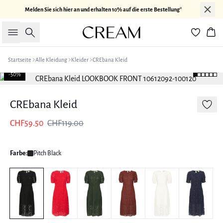
Melden Sie sich hier an und erhalten 10% auf die erste Bestellung*
Suche
War
Startseite
Alle Kleidung
Kleider
CREbana Kleid
-50%
CREbana Kleid
CHF59.50
CHF119.00
Farbe:
Pitch Black