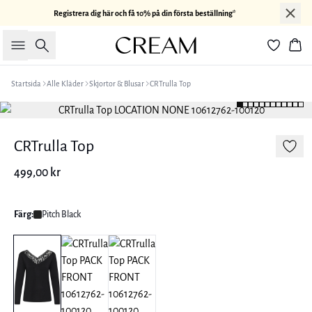
Registrera dig här och få 10% på din första beställning*
Sök
Kor
Startsida
Alle Kläder
Skjortor & Blusar
CRTrulla Top
CRTrulla Top
499,00 kr
Färg:
Pitch Black