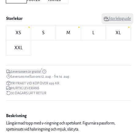
Storlekar
Storleksguide
XS
S
M
L
XL
XXL
*
Leveransen är gratis!
Leverans mellan ons 12. aug. - fre 14. aug.
FRI FRAKT VID KÖP ÖVER 499 KR.
HURTIG LEVERANS
30 DAGARS LÄTT RETUR
Beskrivning
Långärmad topp med v-ringning och spetskant. Figurnära passform,
spetsinsats vid halsringning och mjuk, slät yta.